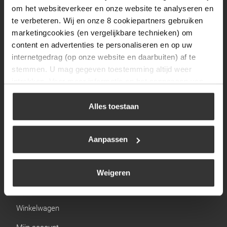
Zaterdag
09:30 tot 12:00
om het websiteverkeer en onze website te analyseren en
Zondag
Gesloten
te verbeteren. Wij en onze 8 cookiepartners gebruiken
marketingcookies (en vergelijkbare technieken) om
content en advertenties te personaliseren en op uw
Navigatie
internetgedrag (op onze website en daarbuiten) af te
stemmen. U mag gegeven toestemming altijd weer
BBQ
intrekken. Voor meer informatie en het aanpassen van
Brandstoffen
uw keuze op onze website verwijzen wij u naar ons
cookiebeleid
.
Alles toestaan
Kamperen
Verwarming
Aanpassen
Gastechniek
Weigeren
Links
Winkelwagen
Mijn account