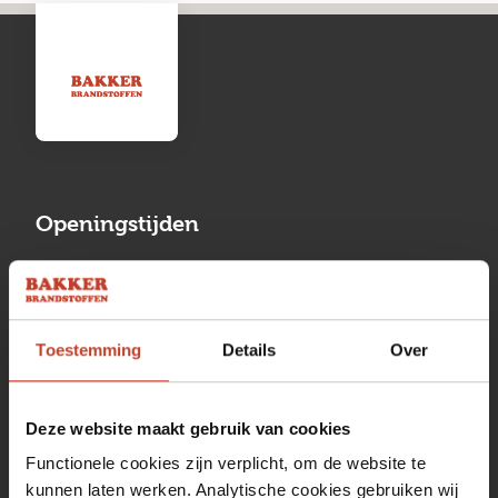
Openingstijden
Maandag
13:00 tot 17:00
Dinsdag
08:00 tot 17:00
Toestemming
Details
Over
Woensdag
08:00 tot 17:00
Donderdag
08:00 tot 17:00
Deze website maakt gebruik van cookies
Vrijdag
08:00 tot 17:00
Functionele cookies zijn verplicht, om de website te
kunnen laten werken. Analytische cookies gebruiken wij