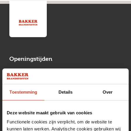
Openingstijden
Maandag
13:00 tot 17:00
Dinsdag
08:00 tot 17:00
Toestemming
Details
Over
Woensdag
08:00 tot 17:00
Donderdag
08:00 tot 17:00
Deze website maakt gebruik van cookies
Vrijdag
08:00 tot 17:00
Functionele cookies zijn verplicht, om de website te
kunnen laten werken. Analytische cookies gebruiken wij