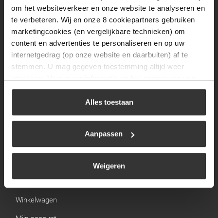
Zaterdag
09:30 tot 12:00
om het websiteverkeer en onze website te analyseren en
Zondag
Gesloten
te verbeteren. Wij en onze 8 cookiepartners gebruiken
marketingcookies (en vergelijkbare technieken) om
content en advertenties te personaliseren en op uw
Navigatie
internetgedrag (op onze website en daarbuiten) af te
stemmen. U mag gegeven toestemming altijd weer
BBQ
intrekken. Voor meer informatie en het aanpassen van
Brandstoffen
uw keuze op onze website verwijzen wij u naar ons
cookiebeleid
.
Alles toestaan
Kamperen
Verwarming
Aanpassen
Gastechniek
Weigeren
Links
Winkelwagen
Mijn account