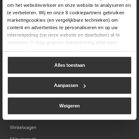
Zaterdag
09:30 tot 12:00
om het websiteverkeer en onze website te analyseren en
Zondag
Gesloten
te verbeteren. Wij en onze 8 cookiepartners gebruiken
marketingcookies (en vergelijkbare technieken) om
content en advertenties te personaliseren en op uw
Navigatie
internetgedrag (op onze website en daarbuiten) af te
stemmen. U mag gegeven toestemming altijd weer
BBQ
intrekken. Voor meer informatie en het aanpassen van
Brandstoffen
uw keuze op onze website verwijzen wij u naar ons
cookiebeleid
.
Alles toestaan
Kamperen
Verwarming
Aanpassen
Gastechniek
Weigeren
Links
Winkelwagen
Mijn account