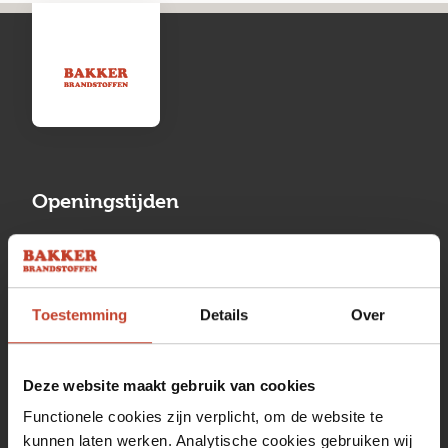
Openingstijden
Maandag
13:00 tot 17:00
Dinsdag
08:00 tot 17:00
Toestemming
Details
Over
Woensdag
08:00 tot 17:00
Donderdag
08:00 tot 17:00
Deze website maakt gebruik van cookies
Vrijdag
08:00 tot 17:00
Functionele cookies zijn verplicht, om de website te
kunnen laten werken. Analytische cookies gebruiken wij