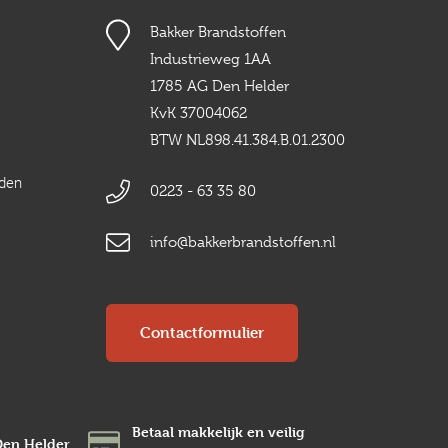
Bakker Brandstoffen
Industrieweg 1AA
1785 AG Den Helder
KvK 37004062
BTW NL898.41.384.B.01.2300
rden
0223 - 63 35 80
info@bakkerbrandstoffen.nl
Contactformulier
Betaal makkelijk en veilig
Den Helder