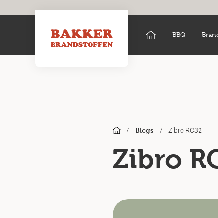
BBQ
Bran
/
/
Zibro RC32
Blogs
Zibro R