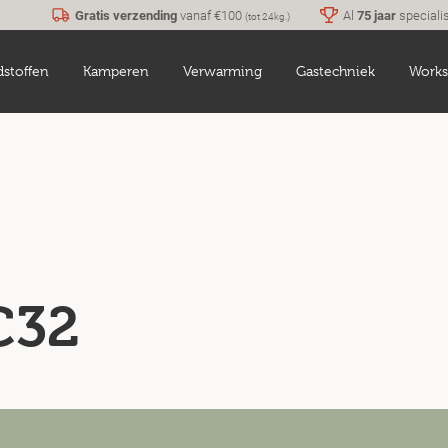
Gratis verzending
vanaf €100
Al
75 jaar
speciali
(tot 24kg.)
dstoffen
Kamperen
Verwarming
Gastechniek
Works
C32