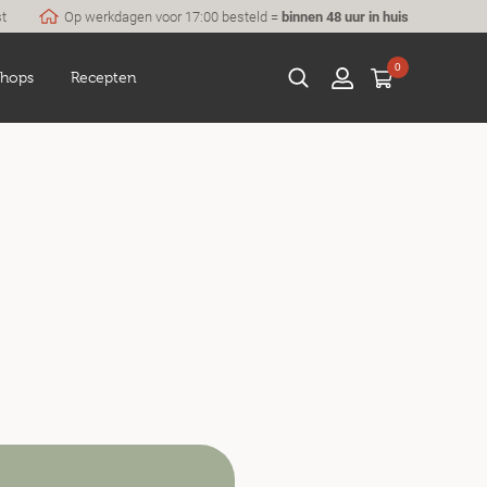
st
Op werkdagen voor 17:00 besteld =
binnen 48 uur in huis
0
hops
Recepten