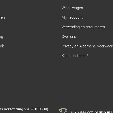
Winkelwagen
fen
Mijn account
n
Verzending en retourneren
ng
Over ons
iek
Privacy en Algemene Voorwaa
Klacht indienen?
is verzending v.a.
€ 100,-
bij
Al 75 jaar een begrip in