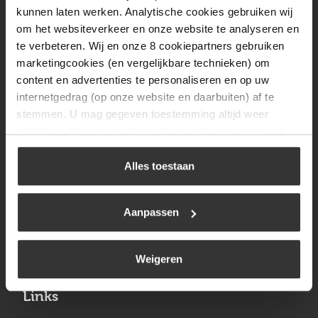
Vrijdag
08:00 tot 17:00
kunnen laten werken. Analytische cookies gebruiken wij
om het websiteverkeer en onze website te analyseren en
Zaterdag
09:30 tot 12:00
te verbeteren. Wij en onze 8 cookiepartners gebruiken
Zondag
Gesloten
marketingcookies (en vergelijkbare technieken) om
content en advertenties te personaliseren en op uw
internetgedrag (op onze website en daarbuiten) af te
Navigatie
stemmen. U mag gegeven toestemming altijd weer
intrekken. Voor meer informatie en het aanpassen van
BBQ
uw keuze op onze website verwijzen wij u naar ons
Brandstoffen
cookiebeleid
.
Alles toestaan
Kamperen
Aanpassen
Verwarming
Gastechniek
Weigeren
Links