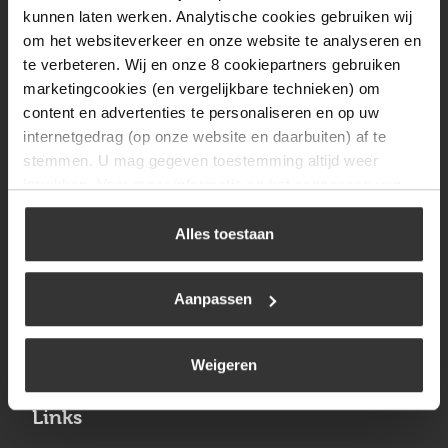
Vrijdag
08:00 tot 17:00
kunnen laten werken. Analytische cookies gebruiken wij
om het websiteverkeer en onze website te analyseren en
Zaterdag
09:30 tot 12:00
te verbeteren. Wij en onze 8 cookiepartners gebruiken
Zondag
Gesloten
marketingcookies (en vergelijkbare technieken) om
content en advertenties te personaliseren en op uw
internetgedrag (op onze website en daarbuiten) af te
Navigatie
stemmen. U mag gegeven toestemming altijd weer
intrekken. Voor meer informatie en het aanpassen van
BBQ
uw keuze op onze website verwijzen wij u naar ons
Brandstoffen
cookiebeleid
.
Alles toestaan
Kamperen
Aanpassen
Verwarming
Gastechniek
Weigeren
Links