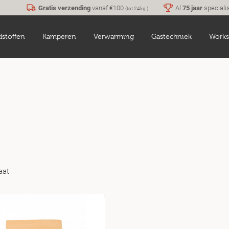
Gratis verzending
vanaf €100
Al
75 jaar
speciali
(tot 24kg.)
dstoffen
Kamperen
Verwarming
Gastechniek
Works
aat