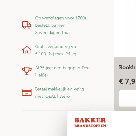
Op werkdagen voor 17.00u
besteld, binnen
2 werkdagen
thuis
Gratis verzending v.a.
€ 100,-
bij max. 24 kg
Rookh
Al 75 jaar een begrip in Den
Helder
€
7,9
Betaal makkelijk en veilig
met iDEAL | Wero