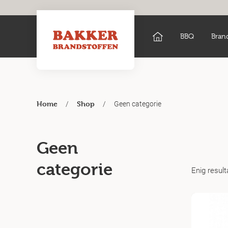
BBQ
Bran
/
/
Geen categorie
Home
Shop
Geen
categorie
Enig result