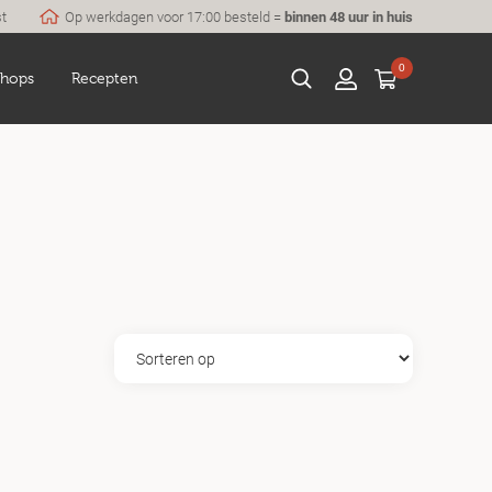
st
Op werkdagen voor 17:00 besteld =
binnen 48 uur in huis
0
hops
Recepten