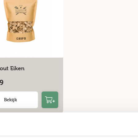
out Eiken
9
Bekijk