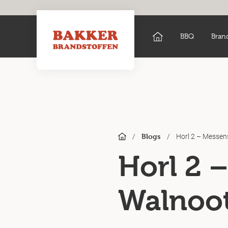
BBQ
Bran
/
/
Horl 2 – Messens
Blogs
Horl 2 –
Walnoot