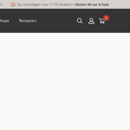
st
Op werkdagen voor 17:00 besteld =
binnen 48 uur in huis
0
hops
Recepten