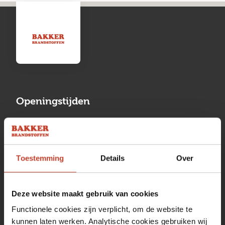
Openingstijden
Maandag
13:00 tot 17:00
Dinsdag
08:00 tot 17:00
Toestemming
Details
Over
Woensdag
08:00 tot 17:00
Donderdag
08:00 tot 17:00
Deze website maakt gebruik van cookies
Vrijdag
08:00 tot 17:00
Functionele cookies zijn verplicht, om de website te
kunnen laten werken. Analytische cookies gebruiken wij