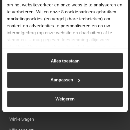
Zaterdag
09:30 tot 12:00
om het websiteverkeer en onze website te analyseren en
Zondag
Gesloten
te verbeteren. Wij en onze 8 cookiepartners gebruiken
marketingcookies (en vergelijkbare technieken) om
content en advertenties te personaliseren en op uw
Navigatie
internetgedrag (op onze website en daarbuiten) af te
stemmen. U mag gegeven toestemming altijd weer
BBQ
intrekken. Voor meer informatie en het aanpassen van
Brandstoffen
uw keuze op onze website verwijzen wij u naar ons
cookiebeleid
.
Alles toestaan
Kamperen
Verwarming
Aanpassen
Gastechniek
Weigeren
Links
Winkelwagen
Mijn account