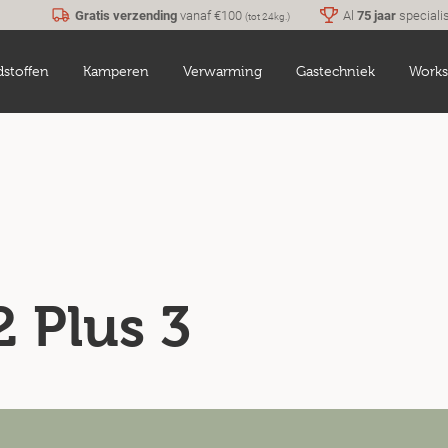
Gratis verzending
vanaf €100
Al
75 jaar
speciali
(tot 24kg.)
dstoffen
Kamperen
Verwarming
Gastechniek
Works
2 Plus 3