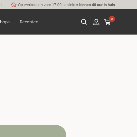
st
Op werkdagen voor 17:00 besteld =
binnen 48 uur in huis
0
hops
Recepten