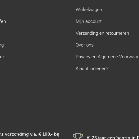
Winkelwagen
fen
Mijn account
n
Verzending en retourneren
ng
Over ons
iek
Privacy en Algemene Voorwaa
Klacht indienen?
is verzending v.a.
€ 100,-
bij
Al 75 jaar een begrip in