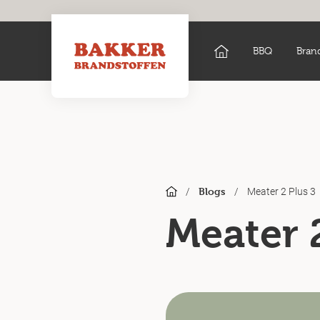
BBQ
Bran
/
/
Meater 2 Plus 3
Blogs
Meater 