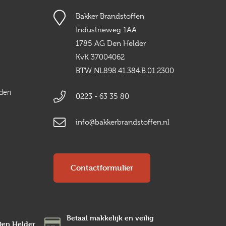
Bakker Brandstoffen
Industrieweg 1AA
1785 AG Den Helder
KvK 37004062
BTW NL898.41.384.B.01.2300
rden
0223 - 63 35 80
info@bakkerbrandstoffen.nl
Contactformulier
Betaal makkelijk en veilig
Den Helder