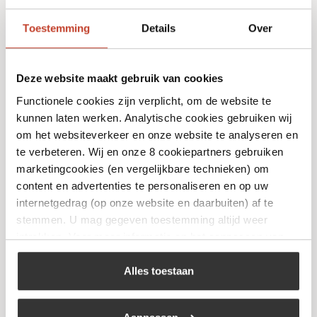
Toestemming
Details
Over
Deze website maakt gebruik van cookies
Functionele cookies zijn verplicht, om de website te
kunnen laten werken. Analytische cookies gebruiken wij
om het websiteverkeer en onze website te analyseren en
Grate Goods – SPG Special
te verbeteren. Wij en onze 8 cookiepartners gebruiken
marketingcookies (en vergelijkbare technieken) om
€
8,95
content en advertenties te personaliseren en op uw
internetgedrag (op onze website en daarbuiten) af te
stemmen. U mag gegeven toestemming altijd weer
Bekijk
intrekken. Voor meer informatie en het aanpassen van
uw keuze op onze website verwijzen wij u naar ons
cookiebeleid
.
Alles toestaan