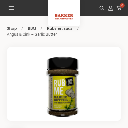
0
/
/
/
Shop
BBQ
Rubs en saus
Angus & Oink – Garlic Butter