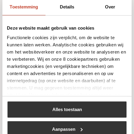
Toestemming
Details
Over
Deze website maakt gebruik van cookies
Functionele cookies zijn verplicht, om de website te
kunnen laten werken. Analytische cookies gebruiken wij
om het websiteverkeer en onze website te analyseren en
Angus & Oink – Char Siu
te verbeteren. Wij en onze 8 cookiepartners gebruiken
€
14,99
marketingcookies (en vergelijkbare technieken) om
content en advertenties te personaliseren en op uw
internetgedrag (op onze website en daarbuiten) af te
Bekijk
stemmen. U mag gegeven toestemming altijd weer
intrekken. Voor meer informatie en het aanpassen van
uw keuze op onze website verwijzen wij u naar ons
cookiebeleid
.
Alles toestaan
Niet op voorraad
Aanpassen