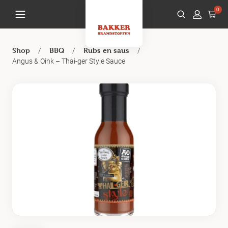
0
/
/
/
Shop
BBQ
Rubs en saus
Angus & Oink – Thai-ger Style Sauce