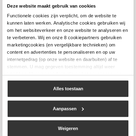
Big Green Egg – Conveggtor – Large
Deze website maakt gebruik van cookies
€
140,99
Functionele cookies zijn verplicht, om de website te
kunnen laten werken. Analytische cookies gebruiken wij
om het websiteverkeer en onze website te analyseren en
Bekijk
te verbeteren. Wij en onze 8 cookiepartners gebruiken
marketingcookies (en vergelijkbare technieken) om
content en advertenties te personaliseren en op uw
internetgedrag (op onze website en daarbuiten) af te
stemmen. U mag gegeven toestemming altijd weer
intrekken. Voor meer informatie en het aanpassen van
uw keuze op onze website verwijzen wij u naar ons
cookiebeleid
.
Alles toestaan
Aanpassen
Big Green Egg – Nest + Integgrated
Weigeren
Handler – Large