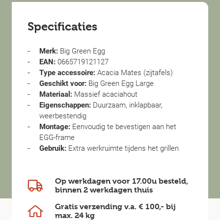
Specificaties
Merk:
Big Green Egg
EAN:
0665719121127
Type accessoire:
Acacia Mates (zijtafels)
Geschikt voor:
Big Green Egg Large
Materiaal:
Massief acaciahout
Eigenschappen:
Duurzaam, inklapbaar,
weerbestendig
Montage:
Eenvoudig te bevestigen aan het
EGG-frame
Gebruik:
Extra werkruimte tijdens het grillen
Op werkdagen voor 17.00u besteld,
binnen
2 werkdagen
thuis
Gratis verzending v.a.
€ 100,-
bij
max.
24 kg