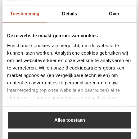
Toestemming
Details
Over
Deze website maakt gebruik van cookies
Functionele cookies zijn verplicht, om de website te
kunnen laten werken. Analytische cookies gebruiken wij
om het websiteverkeer en onze website te analyseren en
te verbeteren. Wij en onze 8 cookiepartners gebruiken
Big Green Egg – Ash Remover Pan
marketingcookies (en vergelijkbare technieken) om
€
45,50
content en advertenties te personaliseren en op uw
internetgedrag (op onze website en daarbuiten) af te
stemmen. U mag gegeven toestemming altijd weer
Bekijk
intrekken. Voor meer informatie en het aanpassen van
uw keuze op onze website verwijzen wij u naar ons
cookiebeleid
.
Alles toestaan