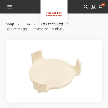
0
/
/
/
Shop
BBQ
Big Green Egg
Big Green Egg – Conveggtor – MiniMax