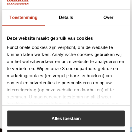
Toestemming
Details
Over
Deze website maakt gebruik van cookies
Functionele cookies zijn verplicht, om de website te
kunnen laten werken. Analytische cookies gebruiken wij
om het websiteverkeer en onze website te analyseren en
Blues Hog Dry Rub
te verbeteren. Wij en onze 8 cookiepartners gebruiken
€
10,99
marketingcookies (en vergelijkbare technieken) om
content en advertenties te personaliseren en op uw
internetgedrag (op onze website en daarbuiten) af te
Bekijk
stemmen. U mag gegeven toestemming altijd weer
intrekken. Voor meer informatie en het aanpassen van
uw keuze op onze website verwijzen wij u naar ons
cookiebeleid
.
Alles toestaan