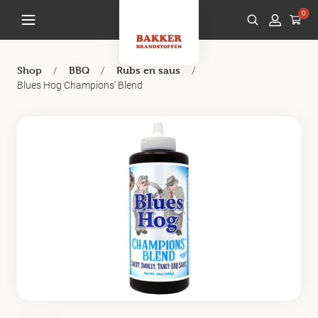
0
/
/
/
Shop
BBQ
Rubs en saus
Blues Hog Champions’ Blend