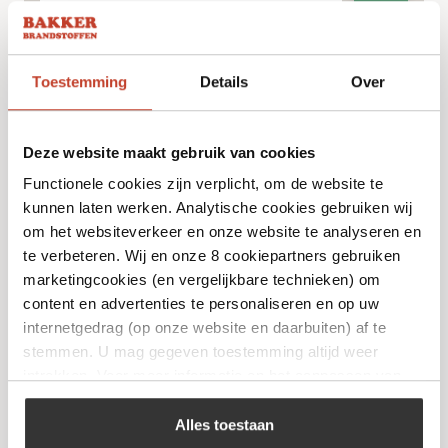
Toestemming
Details
Over
Deze website maakt gebruik van cookies
Functionele cookies zijn verplicht, om de website te
kunnen laten werken. Analytische cookies gebruiken wij
om het websiteverkeer en onze website te analyseren en
te verbeteren. Wij en onze 8 cookiepartners gebruiken
marketingcookies (en vergelijkbare technieken) om
CEE Verloopstekker Contra
content en advertenties te personaliseren en op uw
internetgedrag (op onze website en daarbuiten) af te
€
7,99
stemmen. U mag gegeven toestemming altijd weer
intrekken. Voor meer informatie en het aanpassen van
Bekijk
uw keuze op onze website verwijzen wij u naar ons
cookiebeleid
.
Alles toestaan