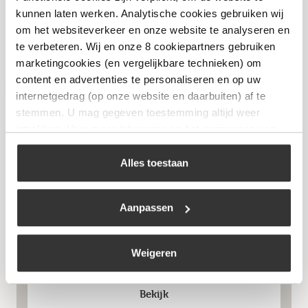
Bekijk
kunnen laten werken. Analytische cookies gebruiken wij
om het websiteverkeer en onze website te analyseren en
te verbeteren. Wij en onze 8 cookiepartners gebruiken
marketingcookies (en vergelijkbare technieken) om
content en advertenties te personaliseren en op uw
Niet op voorraad
internetgedrag (op onze website en daarbuiten) af te
stemmen. U mag gegeven toestemming altijd weer
intrekken. Voor meer informatie en het aanpassen van
uw keuze op onze website verwijzen wij u naar ons
cookiebeleid
.
Alles toestaan
Aanpassen
Rookplank Kersen
€
15,99
Weigeren
Bekijk