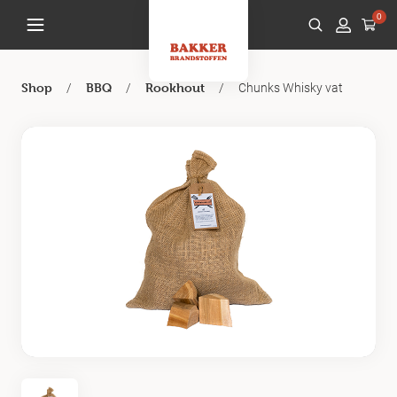
0
/
/
/
Chunks Whisky vat
Shop
BBQ
Rookhout