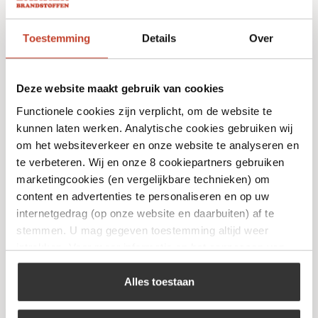
Toestemming
Details
Over
Deze website maakt gebruik van cookies
Functionele cookies zijn verplicht, om de website te
kunnen laten werken. Analytische cookies gebruiken wij
om het websiteverkeer en onze website te analyseren en
te verbeteren. Wij en onze 8 cookiepartners gebruiken
Churrasco Forged – Spies V-vorm 70cm
marketingcookies (en vergelijkbare technieken) om
content en advertenties te personaliseren en op uw
€
36,95
internetgedrag (op onze website en daarbuiten) af te
stemmen. U mag gegeven toestemming altijd weer
Bekijk
intrekken. Voor meer informatie en het aanpassen van
uw keuze op onze website verwijzen wij u naar ons
cookiebeleid
.
Alles toestaan