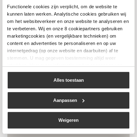
€
29,99
Functionele cookies zijn verplicht, om de website te
kunnen laten werken. Analytische cookies gebruiken wij
om het websiteverkeer en onze website te analyseren en
Bekijk
te verbeteren. Wij en onze 8 cookiepartners gebruiken
marketingcookies (en vergelijkbare technieken) om
content en advertenties te personaliseren en op uw
internetgedrag (op onze website en daarbuiten) af te
stemmen. U mag gegeven toestemming altijd weer
intrekken. Voor meer informatie en het aanpassen van
uw keuze op onze website verwijzen wij u naar ons
cookiebeleid
.
Alles toestaan
Aanpassen
Forged Olive Koksmes
Weigeren
€
67,50