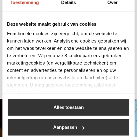
Toestemming
Details
Over
Deze website maakt gebruik van cookies
KENTEKEN CLIP per 2
Functionele cookies zijn verplicht, om de website te
kunnen laten werken. Analytische cookies gebruiken wij
€
6,95
om het websiteverkeer en onze website te analyseren en
te verbeteren. Wij en onze 8 cookiepartners gebruiken
marketingcookies (en vergelijkbare technieken) om
Bekijk
content en advertenties te personaliseren en op uw
internetgedrag (op onze website en daarbuiten) af te
stemmen. U mag gegeven toestemming altijd weer
intrekken. Voor meer informatie en het aanpassen van
uw keuze op onze website verwijzen wij u naar ons
cookiebeleid
.
Alles toestaan
Aanpassen