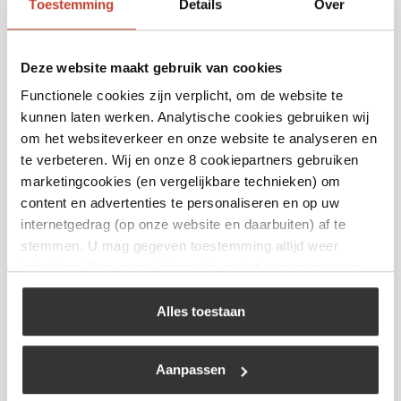
Toestemming
Details
Over
Deze website maakt gebruik van cookies
Functionele cookies zijn verplicht, om de website te
kunnen laten werken. Analytische cookies gebruiken wij
Foker 1-Pits Kookbrander
om het websiteverkeer en onze website te analyseren en
€
20,99
te verbeteren. Wij en onze 8 cookiepartners gebruiken
marketingcookies (en vergelijkbare technieken) om
content en advertenties te personaliseren en op uw
Bekijk
internetgedrag (op onze website en daarbuiten) af te
stemmen. U mag gegeven toestemming altijd weer
intrekken. Voor meer informatie en het aanpassen van
uw keuze op onze website verwijzen wij u naar ons
cookiebeleid
.
Alles toestaan
Aanpassen