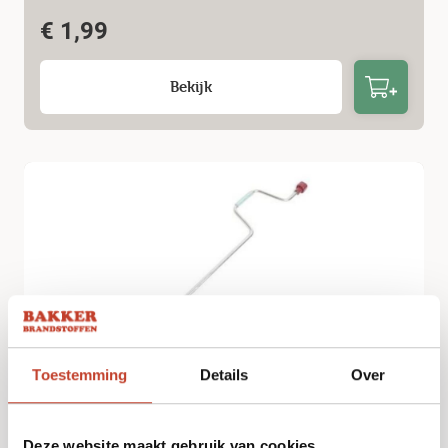
€
1,99
Bekijk
Toestemming
Details
Over
uitdraaisteunslinger 65cm 19mm
€
19,99
Deze website maakt gebruik van cookies