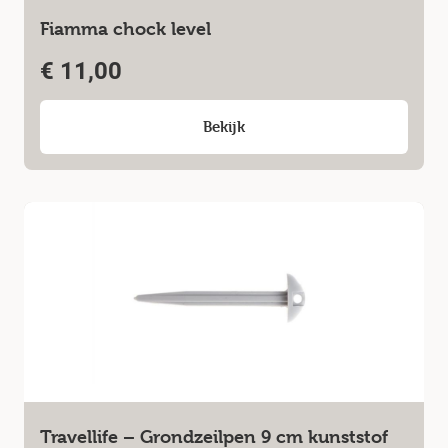
Fiamma chock level
€
11,00
Bekijk
Travellife – Grondzeilpen 9 cm kunststof