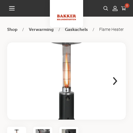
0
/
/
/
Flame Heater
Shop
Verwarming
Gaskachels