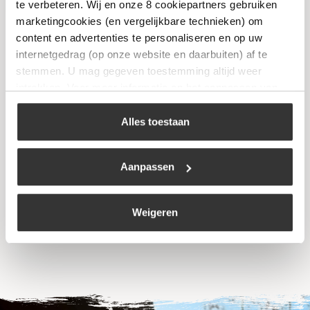
Niet op voorraad
te verbeteren. Wij en onze 8 cookiepartners gebruiken
marketingcookies (en vergelijkbare technieken) om
content en advertenties te personaliseren en op uw
internetgedrag (op onze website en daarbuiten) af te
stemmen. U mag gegeven toestemming altijd weer
intrekken. Voor meer informatie en het aanpassen van
uw keuze op onze website verwijzen wij u naar ons
cookiebeleid
.
Alles toestaan
Flameheater round 11 kW
Aanpassen
€
339,00
Bekijk
Weigeren