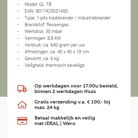
Model: QL TB
EAN: 8017425031450
Type: 1-pits kookbrander / industriebrander
Brandstof: flessengas
Werkdruk: 30 mbar
Vermogen: 8,8 kW
Verbruik: ca. 640 gram per uur
Afmetingen: ca. 40 x 40 x 18 cm
Gewicht: ca. 6 kg
Veiligheid: thermisch beveiligd
Op werkdagen voor 17.00u besteld,
binnen
2 werkdagen
thuis
Gratis verzending v.a.
€ 100,-
bij
max.
24 kg
Betaal makkelijk en veilig
met iDEAL | Wero