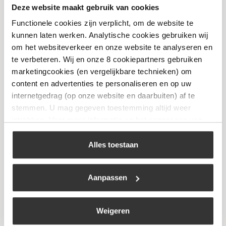
Deze website maakt gebruik van cookies
Foker 1-Pits Kookbrander
Functionele cookies zijn verplicht, om de website te
€
20,99
kunnen laten werken. Analytische cookies gebruiken wij
om het websiteverkeer en onze website te analyseren en
te verbeteren. Wij en onze 8 cookiepartners gebruiken
Bekijk
marketingcookies (en vergelijkbare technieken) om
content en advertenties te personaliseren en op uw
internetgedrag (op onze website en daarbuiten) af te
stemmen. U mag gegeven toestemming altijd weer
intrekken. Voor meer informatie en het aanpassen van
uw keuze op onze website verwijzen wij u naar ons
cookiebeleid
.
Alles toestaan
Aanpassen
Weigeren
Foker 1-Pits Kooktoestel