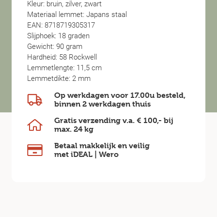
Kleur: bruin, zilver, zwart
Materiaal lemmet: Japans staal
EAN: 8718719305317
Slijphoek: 18 graden
Gewicht: 90 gram
Hardheid: 58 Rockwell
Lemmetlengte: 11,5 cm
Lemmetdikte: 2 mm
Op werkdagen voor 17.00u besteld,
binnen
2 werkdagen
thuis
Gratis verzending v.a.
€ 100,-
bij
max.
24 kg
Betaal makkelijk en veilig
met iDEAL | Wero