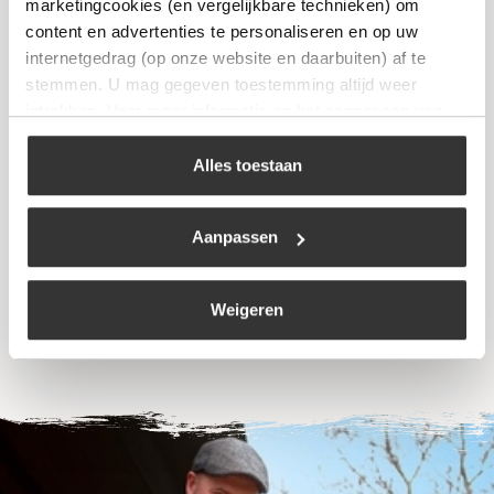
marketingcookies (en vergelijkbare technieken) om
content en advertenties te personaliseren en op uw
internetgedrag (op onze website en daarbuiten) af te
stemmen. U mag gegeven toestemming altijd weer
intrekken. Voor meer informatie en het aanpassen van
uw keuze op onze website verwijzen wij u naar ons
cookiebeleid
.
Alles toestaan
The Windmill – BBQ Pan Small
€
39,99
Aanpassen
Bekijk
Weigeren