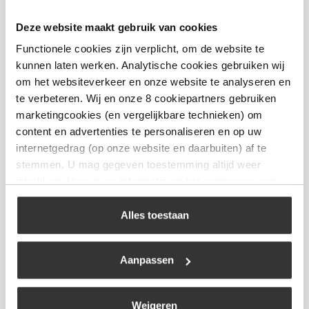
Deze website maakt gebruik van cookies
Olive Forged Bread Knife
Functionele cookies zijn verplicht, om de website te
kunnen laten werken. Analytische cookies gebruiken wij
€
61,95
om het websiteverkeer en onze website te analyseren en
te verbeteren. Wij en onze 8 cookiepartners gebruiken
marketingcookies (en vergelijkbare technieken) om
Bekijk
content en advertenties te personaliseren en op uw
internetgedrag (op onze website en daarbuiten) af te
stemmen. U mag gegeven toestemming altijd weer
intrekken. Voor meer informatie en het aanpassen van
uw keuze op onze website verwijzen wij u naar ons
cookiebeleid
.
Alles toestaan
Aanpassen
Weigeren