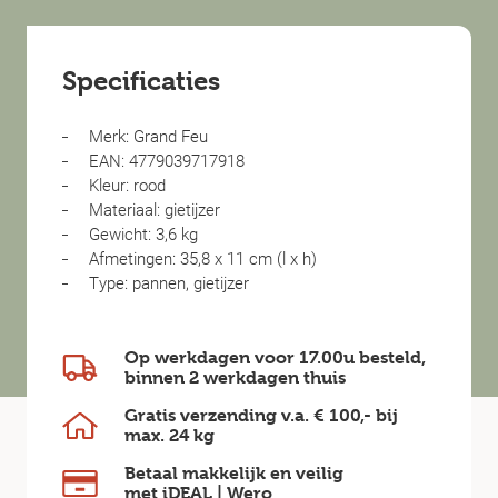
Specificaties
Merk: Grand Feu
EAN: 4779039717918
Kleur: rood
Materiaal: gietijzer
Gewicht: 3,6 kg
Afmetingen: 35,8 x 11 cm (l x h)
Type: pannen, gietijzer
Op werkdagen voor 17.00u besteld,
binnen
2 werkdagen
thuis
Gratis verzending v.a.
€ 100,-
bij
max.
24 kg
Betaal makkelijk en veilig
met iDEAL | Wero