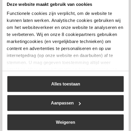
Ovenschaal – Rood – 3,2 ltr
Deze website maakt gebruik van cookies
€
49,00
Functionele cookies zijn verplicht, om de website te
kunnen laten werken. Analytische cookies gebruiken wij
om het websiteverkeer en onze website te analyseren en
Bekijk
te verbeteren. Wij en onze 8 cookiepartners gebruiken
marketingcookies (en vergelijkbare technieken) om
content en advertenties te personaliseren en op uw
internetgedrag (op onze website en daarbuiten) af te
Niet op voorraad
stemmen. U mag gegeven toestemming altijd weer
intrekken. Voor meer informatie en het aanpassen van
uw keuze op onze website verwijzen wij u naar ons
cookiebeleid
.
Alles toestaan
Aanpassen
Grand Feu – Geëmailleerde Gietijzeren
Weigeren
Koekenpan – Rood