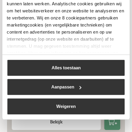
Bekijk
kunnen laten werken. Analytische cookies gebruiken wij
om het websiteverkeer en onze website te analyseren en
te verbeteren. Wij en onze 8 cookiepartners gebruiken
marketingcookies (en vergelijkbare technieken) om
content en advertenties te personaliseren en op uw
internetgedrag (op onze website en daarbuiten) af te
stemmen. U mag gegeven toestemming altijd weer
intrekken. Voor meer informatie en het aanpassen van
uw keuze op onze website verwijzen wij u naar ons
cookiebeleid
.
Alles toestaan
Aanpassen
Grate Goods Rub Spicy
€
8,99
Weigeren
Bekijk