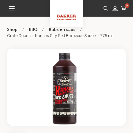
0
/
/
/
Shop
BBQ
Rubs en saus
Grate Goods – Kansas City Red Barbecue Sauce – 775 ml