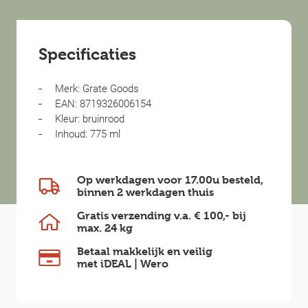
Specificaties
Merk: Grate Goods
EAN: 8719326006154
Kleur: bruinrood
Inhoud: 775 ml
Op werkdagen voor 17.00u besteld,
binnen
2 werkdagen
thuis
Gratis verzending v.a.
€ 100,-
bij
max.
24 kg
Betaal makkelijk en veilig
met iDEAL | Wero