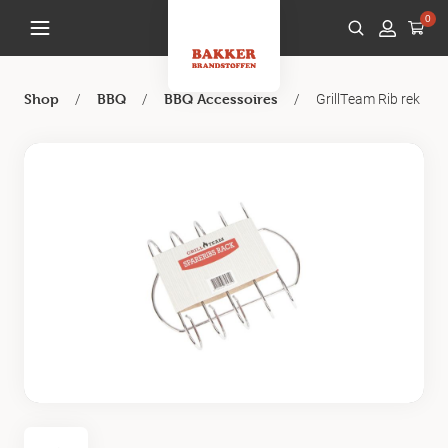
0
/
/
/
GrillTeam Rib rek
Shop
BBQ
BBQ Accessoires