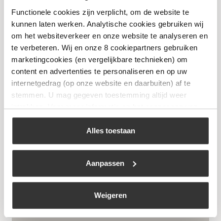
€
18,99
Functionele cookies zijn verplicht, om de website te
kunnen laten werken. Analytische cookies gebruiken wij
om het websiteverkeer en onze website te analyseren en
Bekijk
te verbeteren. Wij en onze 8 cookiepartners gebruiken
marketingcookies (en vergelijkbare technieken) om
content en advertenties te personaliseren en op uw
internetgedrag (op onze website en daarbuiten) af te
stemmen. U mag gegeven toestemming altijd weer
intrekken. Voor meer informatie en het aanpassen van
uw keuze op onze website verwijzen wij u naar ons
cookiebeleid
.
Alles toestaan
Aanpassen
GrillTeam BBQ Tang 50 cm
Weigeren
€
13,95