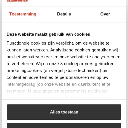
Toestemming
Details
Over
Deze website maakt gebruik van cookies
Functionele cookies zijn verplicht, om de website te
kunnen laten werken. Analytische cookies gebruiken wij
om het websiteverkeer en onze website te analyseren en
te verbeteren. Wij en onze 8 cookiepartners gebruiken
Campingaz CV 300 Plus
marketingcookies (en vergelijkbare technieken) om
€
7,99
content en advertenties te personaliseren en op uw
internetgedrag (op onze website en daarbuiten) af te
stemmen. U mag gegeven toestemming altijd weer
Bekijk
intrekken. Voor meer informatie en het aanpassen van
uw keuze op onze website verwijzen wij u naar ons
cookiebeleid
.
Alles toestaan