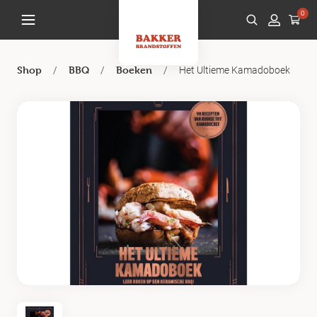
0
/
/
/
Het Ultieme Kamadoboek
Shop
BBQ
Boeken