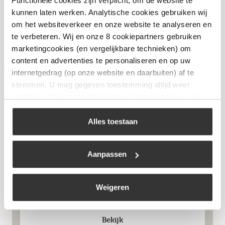
Functionele cookies zijn verplicht, om de website te
kunnen laten werken. Analytische cookies gebruiken wij
Bekijk
om het websiteverkeer en onze website te analyseren en
te verbeteren. Wij en onze 8 cookiepartners gebruiken
marketingcookies (en vergelijkbare technieken) om
content en advertenties te personaliseren en op uw
Niet op voorraad
internetgedrag (op onze website en daarbuiten) af te
stemmen. U mag gegeven toestemming altijd weer
intrekken. Voor meer informatie en het aanpassen van
uw keuze op onze website verwijzen wij u naar ons
cookiebeleid
.
Alles toestaan
Aanpassen
Rolkachel Infrarood
Weigeren
€
153,99
Bekijk