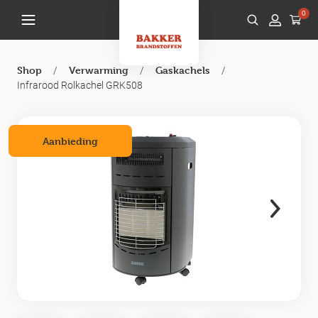
0
/
/
/
Shop
Verwarming
Gaskachels
Infrarood Rolkachel GRK508
Aanbieding