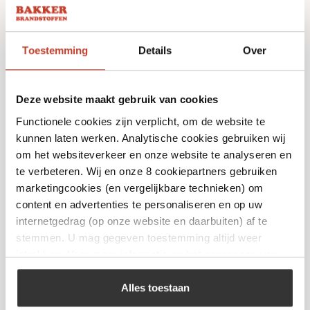
Niet op voorraad
Toestemming
Details
Over
Deze website maakt gebruik van cookies
Functionele cookies zijn verplicht, om de website te
kunnen laten werken. Analytische cookies gebruiken wij
om het websiteverkeer en onze website te analyseren en
te verbeteren. Wij en onze 8 cookiepartners gebruiken
Kamado Joe – Big Joe 2
marketingcookies (en vergelijkbare technieken) om
content en advertenties te personaliseren en op uw
€
1.999,00
internetgedrag (op onze website en daarbuiten) af te
stemmen. U mag gegeven toestemming altijd weer
Bekijk
intrekken. Voor meer informatie en het aanpassen van
uw keuze op onze website verwijzen wij u naar ons
cookiebeleid
.
Alles toestaan