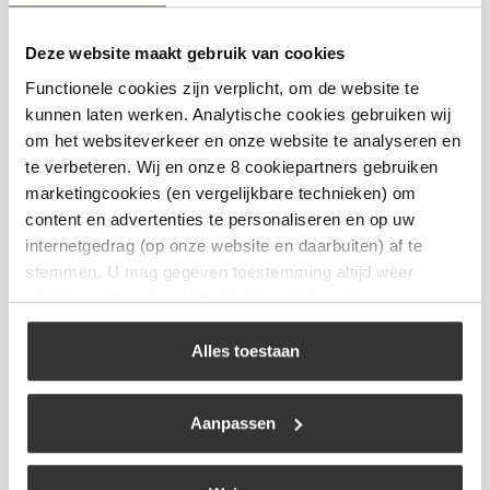
Deze website maakt gebruik van cookies
Functionele cookies zijn verplicht, om de website te
Sizzling Plate & Wooden Holder XL
kunnen laten werken. Analytische cookies gebruiken wij
€
32,95
om het websiteverkeer en onze website te analyseren en
te verbeteren. Wij en onze 8 cookiepartners gebruiken
marketingcookies (en vergelijkbare technieken) om
Bekijk
content en advertenties te personaliseren en op uw
internetgedrag (op onze website en daarbuiten) af te
stemmen. U mag gegeven toestemming altijd weer
intrekken. Voor meer informatie en het aanpassen van
uw keuze op onze website verwijzen wij u naar ons
cookiebeleid
.
Alles toestaan
Aanpassen