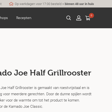
st
Op werkdagen voor 17:00 besteld =
binnen 48 uur in huis
0
hops
Recepten
do Joe Half Grillrooster
oe Half Grillrooster is gemaakt van roestvrijstaal en is
g voor meerdere gerechten. Door de dunne spijlen wordt
jker voor de warmte om tot het product te komen.
or de Kamado Joe Classic.