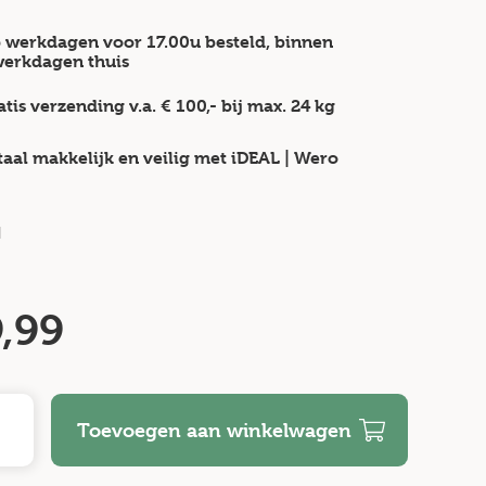
 werkdagen voor 17.00u besteld, binnen
werkdagen
thuis
atis verzending v.a.
€ 100,-
bij max.
24 kg
taal makkelijk en veilig
met iDEAL | Wero
d
,99
Toevoegen aan winkelwagen