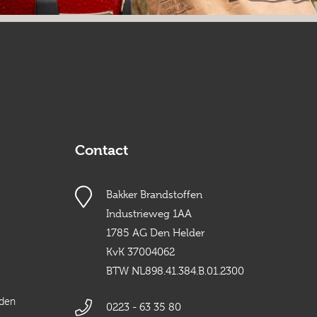
Contact
Bakker Brandstoffen
Industrieweg 1AA
1785 AG Den Helder
KvK 37004062
BTW NL898.41.384.B.01.2300
rden
0223 - 63 35 80