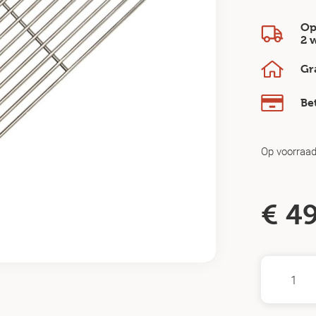
Op
2 
Gr
Be
Op voorraa
€
49