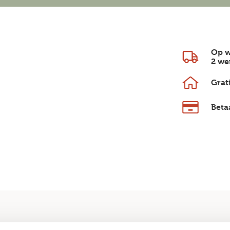
Op w
2 we
Grat
Beta