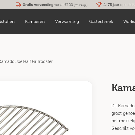
Gratis verzending
vanaf €100
Al
75 jaar
speciali
(tot 24kg.)
dstoffen
Kamperen
Verwarming
Gastechniek
Works
Kamado Joe Half Grillrooster
Kama
Dit Kamado J
groot genoe
het makkeli
Geschikt vo