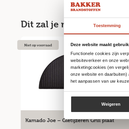
Dit zal je misschien ook
Toestemming
Deze website maakt gebruik
Niet op voorraad
Functionele cookies zijn ver
websiteverkeer en onze websi
marketingcookies (en vergeli
onze website en daarbuiten)
het aanpassen van uw keuze 
Weigeren
Kamado Joe – Gietijzeren Grill plaat