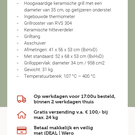
Hoogwaardige keramische grill met een
diameter van 35 cm, op gietijzeren onderstel
Ingebouwde thermometer
Grillrooster van RVS 304
Keramische hitteverdeler
Grilltang
Asschuiver
Afmetingen: 41 x 56 x 53 cm (BxHxD)
Met standaard: 52 x 68 x 53 cm (BxHxD)
Grilloppervlak: diameter 34 cm / 958 cm2
Gewicht: 31 kg
Temperatuurbereik: 107 °C – 400 °C
Op werkdagen voor 17.00u besteld,
binnen
2 werkdagen
thuis
Gratis verzending v.a.
€ 100,-
bij
max.
24 kg
Betaal makkelijk en veilig
met iDEAL | Wero