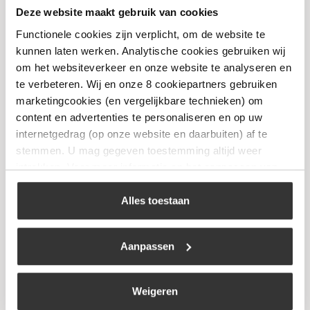
Kamado Joe Classic 2
Deze website maakt gebruik van cookies
De meest verkochte kamado!
Functionele cookies zijn verplicht, om de website te
€
1.599,00
kunnen laten werken. Analytische cookies gebruiken wij
om het websiteverkeer en onze website te analyseren en
te verbeteren. Wij en onze 8 cookiepartners gebruiken
Bekijk
marketingcookies (en vergelijkbare technieken) om
content en advertenties te personaliseren en op uw
internetgedrag (op onze website en daarbuiten) af te
stemmen. U mag gegeven toestemming altijd weer
intrekken. Voor meer informatie en het aanpassen van
uw keuze op onze website verwijzen wij u naar ons
cookiebeleid
.
Alles toestaan
Aanpassen
Weigeren
Kamado Joe Classic 3