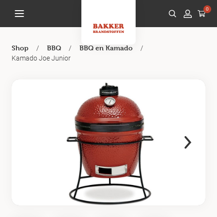
0
/
/
/
Shop
BBQ
BBQ en Kamado
Kamado Joe Junior