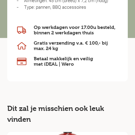
Afmetingen: 45 cm (breed) x 7,2 cm (hoog)
Type: pannen, BBQ accessoires
Op werkdagen voor 17.00u besteld,
binnen
2 werkdagen
thuis
Gratis verzending v.a.
€ 100,-
bij
max.
24 kg
Betaal makkelijk en veilig
met iDEAL | Wero
Dit zal je misschien ook leuk
vinden