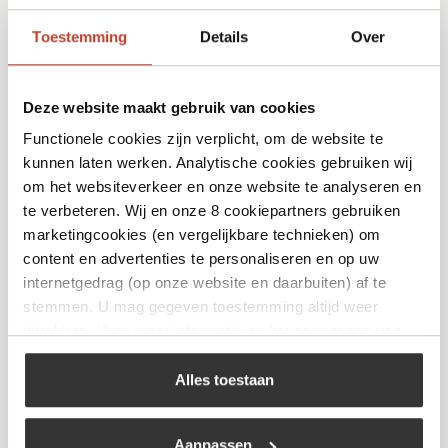
Niet op voorraad
Toestemming
Details
Over
Deze website maakt gebruik van cookies
Functionele cookies zijn verplicht, om de website te
kunnen laten werken. Analytische cookies gebruiken wij
om het websiteverkeer en onze website te analyseren en
Kamado Joe – Gietijzeren Grill plaat
te verbeteren. Wij en onze 8 cookiepartners gebruiken
marketingcookies (en vergelijkbare technieken) om
€
69,99
content en advertenties te personaliseren en op uw
internetgedrag (op onze website en daarbuiten) af te
Bekijk
stemmen. U mag gegeven toestemming altijd weer
intrekken. Voor meer informatie en het aanpassen van
uw keuze op onze website verwijzen wij u naar ons
cookiebeleid
.
Alles toestaan
Aanpassen