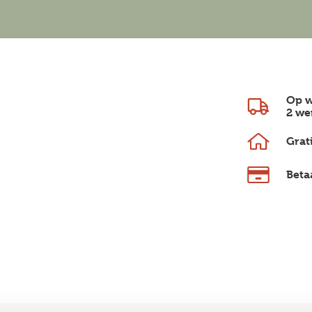
Op w
2 we
Grat
Beta