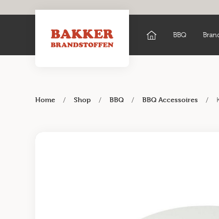
BBQ
Bran
/
/
/
/
Home
Shop
BBQ
BBQ Accessoires