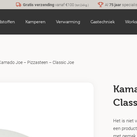
Gratis verzending
vanaf €100
Al
75 jaar
speciali
(tot 24kg.)
dstoffen
Kamperen
Verwarming
Gastechniek
Works
Kamado Joe – Pizzasteen – Classic Joe
Kama
Class
Het is niet 
een product
met gemak e