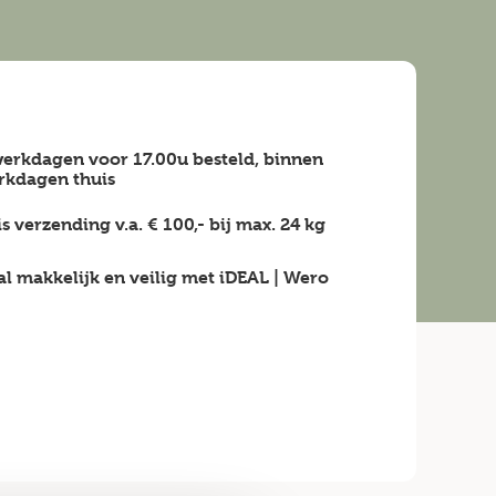
erkdagen voor 17.00u besteld, binnen
rkdagen
thuis
is verzending v.a.
€ 100,-
bij max.
24 kg
al makkelijk en veilig
met iDEAL | Wero