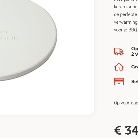
keramische 
de perfecte
verwarming 
voor je BBQ 
Op
2 
Gr
Be
Op voorraa
€
34