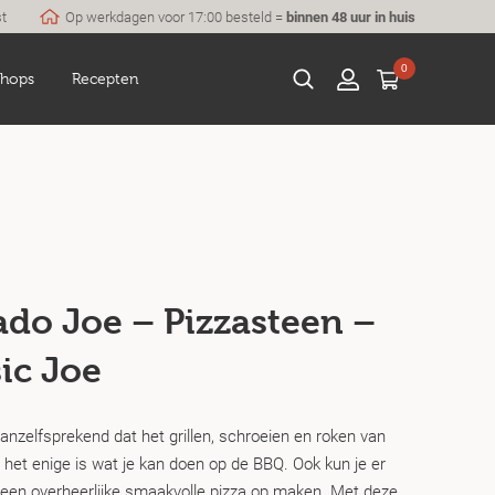
st
Op werkdagen voor 17:00 besteld =
binnen 48 uur in huis
0
hops
Recepten
do Joe – Pizzasteen –
ic Joe
vanzelfsprekend dat het grillen, schroeien en roken van
 het enige is wat je kan doen op de BBQ. Ook kun je er
en overheerlijke smaakvolle pizza op maken. Met deze