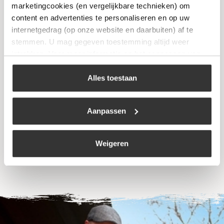
marketingcookies (en vergelijkbare technieken) om
content en advertenties te personaliseren en op uw
internetgedrag (op onze website en daarbuiten) af te
stemmen. U mag gegeven toestemming altijd weer
intrekken. Voor meer informatie en het aanpassen van
uw keuze op onze website verwijzen wij u naar ons
cookiebeleid
.
Alles toestaan
Chunks Kersen
€
8,99
Aanpassen
Bekijk
Weigeren