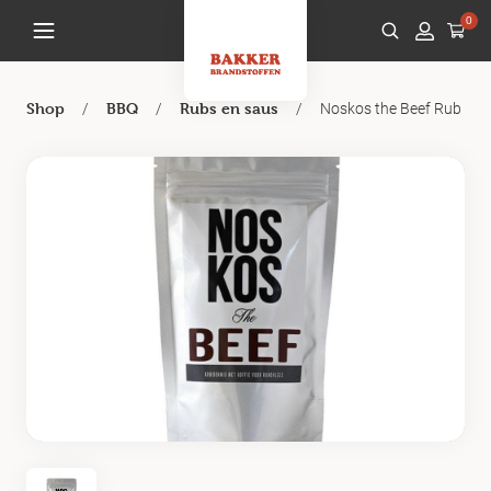
0
/
/
/
Noskos the Beef Rub
Shop
BBQ
Rubs en saus