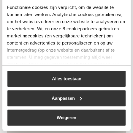
€
9,99
Functionele cookies zijn verplicht, om de website te
kunnen laten werken. Analytische cookies gebruiken wij
om het websiteverkeer en onze website te analyseren en
Bekijk
te verbeteren. Wij en onze 8 cookiepartners gebruiken
marketingcookies (en vergelijkbare technieken) om
content en advertenties te personaliseren en op uw
internetgedrag (op onze website en daarbuiten) af te
stemmen. U mag gegeven toestemming altijd weer
intrekken. Voor meer informatie en het aanpassen van
uw keuze op onze website verwijzen wij u naar ons
cookiebeleid
.
Alles toestaan
Aanpassen
Noskos Chicken Rub
Weigeren
€
9,99