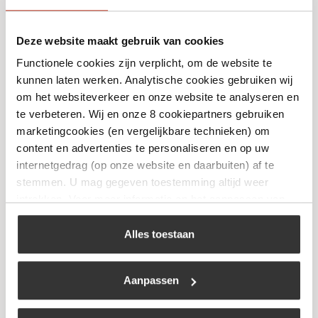
Deze website maakt gebruik van cookies
Functionele cookies zijn verplicht, om de website te
Olive Forged Santoku 14 cm
kunnen laten werken. Analytische cookies gebruiken wij
om het websiteverkeer en onze website te analyseren en
€
56,50
te verbeteren. Wij en onze 8 cookiepartners gebruiken
marketingcookies (en vergelijkbare technieken) om
Bekijk
content en advertenties te personaliseren en op uw
internetgedrag (op onze website en daarbuiten) af te
stemmen. U mag gegeven toestemming altijd weer
intrekken. Voor meer informatie en het aanpassen van
uw keuze op onze website verwijzen wij u naar ons
cookiebeleid
.
Alles toestaan
Aanpassen