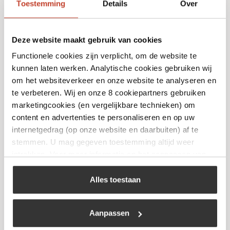
Toestemming
Details
Over
Deze website maakt gebruik van cookies
Functionele cookies zijn verplicht, om de website te
kunnen laten werken. Analytische cookies gebruiken wij
Flash Cleaner Wax
om het websiteverkeer en onze website te analyseren en
te verbeteren. Wij en onze 8 cookiepartners gebruiken
€
19,99
marketingcookies (en vergelijkbare technieken) om
content en advertenties te personaliseren en op uw
Bekijk
internetgedrag (op onze website en daarbuiten) af te
stemmen. U mag gegeven toestemming altijd weer
intrekken. Voor meer informatie en het aanpassen van
uw keuze op onze website verwijzen wij u naar ons
cookiebeleid
.
Alles toestaan
Aanpassen