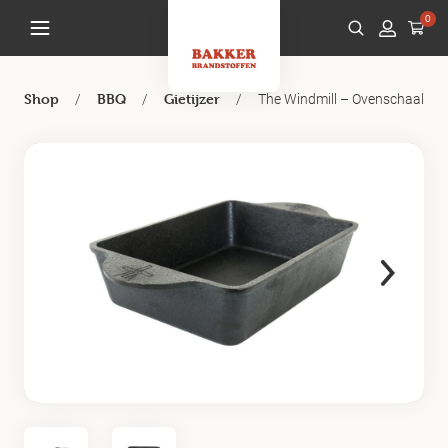
0
/
/
/
The Windmill – Ovenschaal
Shop
BBQ
Gietijzer