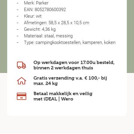
Merk: Parker
EAN: 8052780600392
Kleur: wit
Afmetingen: 58,5 x 28,5 x 10,5 cm
Gewicht: 4,36 kg
Materiaal: staal, messing
Type: campingkooktoestellen, kamperen, koken
Op werkdagen voor 17.00u besteld,
binnen
2 werkdagen
thuis
Gratis verzending v.a.
€ 100,-
bij
max.
24 kg
Betaal makkelijk en veilig
met iDEAL | Wero