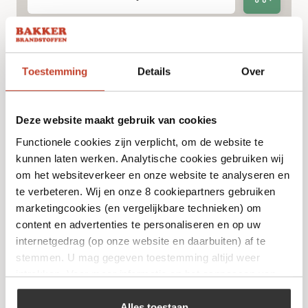
Toestemming
Details
Over
Deze website maakt gebruik van cookies
Functionele cookies zijn verplicht, om de website te
kunnen laten werken. Analytische cookies gebruiken wij
om het websiteverkeer en onze website te analyseren en
te verbeteren. Wij en onze 8 cookiepartners gebruiken
Parker 2-Pits Kooktoestel
marketingcookies (en vergelijkbare technieken) om
content en advertenties te personaliseren en op uw
€
88,00
internetgedrag (op onze website en daarbuiten) af te
stemmen. U mag gegeven toestemming altijd weer
intrekken. Voor meer informatie en het aanpassen van
Bekijk
uw keuze op onze website verwijzen wij u naar ons
cookiebeleid
.
Alles toestaan