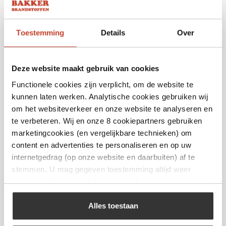
Toestemming
Details
Over
Deze website maakt gebruik van cookies
Functionele cookies zijn verplicht, om de website te
kunnen laten werken. Analytische cookies gebruiken wij
om het websiteverkeer en onze website te analyseren en
te verbeteren. Wij en onze 8 cookiepartners gebruiken
Olive Forged Santoku 18 cm
marketingcookies (en vergelijkbare technieken) om
content en advertenties te personaliseren en op uw
€
67,50
internetgedrag (op onze website en daarbuiten) af te
stemmen. U mag gegeven toestemming altijd weer
intrekken. Voor meer informatie en het aanpassen van
Bekijk
uw keuze op onze website verwijzen wij u naar ons
cookiebeleid
.
Alles toestaan