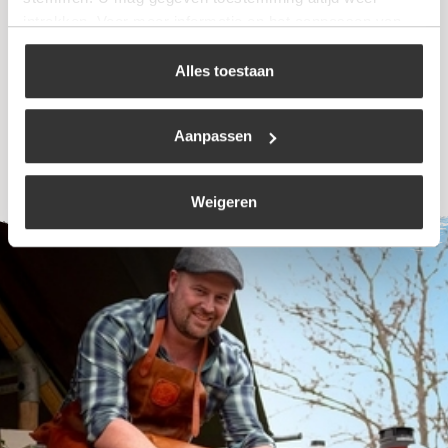
intrekken. Voor meer informatie en het aanpassen van
€
7,99
uw keuze op onze website verwijzen wij u naar ons
cookiebeleid
.
Alles toestaan
Bekijk
Aanpassen
Weigeren