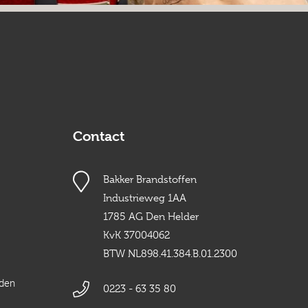
Contact
Bakker Brandstoffen
Industrieweg 1AA
1785 AG Den Helder
KvK 37004062
BTW NL898.41.384.B.01.2300
rden
0223 - 63 35 80