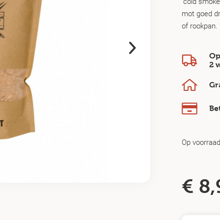
‘cold smoke 
mot goed dr
of rookpan.
Op
2 
Gr
Be
Op voorraa
€
8,