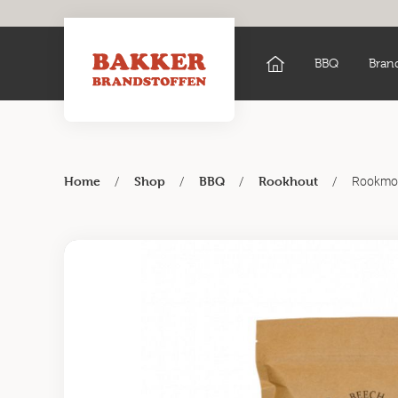
BBQ
Bran
/
/
/
/
Rookmot
Home
Shop
BBQ
Rookhout