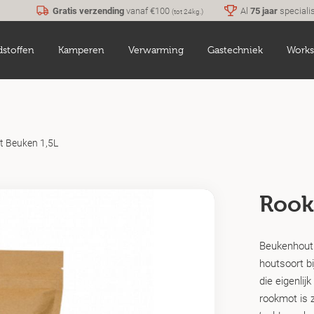
Gratis verzending
vanaf €100
Al
75 jaar
speciali
(tot 24kg.)
dstoffen
Kamperen
Verwarming
Gastechniek
Works
 Beuken 1,5L
Rook
Beukenhout 
houtsoort b
die eigenlij
rookmot is 