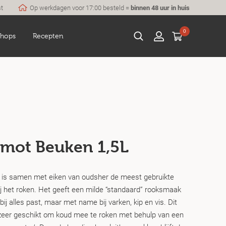
st
Op werkdagen voor 17:00 besteld =
binnen 48 uur in huis
0
hops
Recepten
mot Beuken 1,5L
is samen met eiken van oudsher de meest gebruikte
ij het roken. Het geeft een milde “standaard” rooksmaak
k bij alles past, maar met name bij varken, kip en vis. Dit
zeer geschikt om koud mee te roken met behulp van een