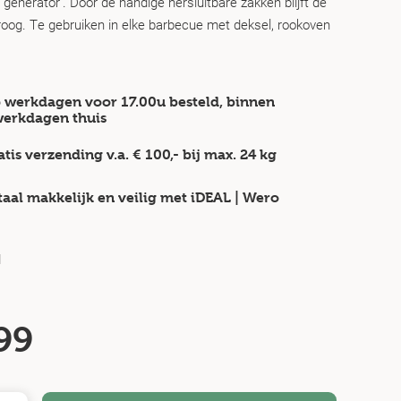
generator’. Door de handige hersluitbare zakken blijft de
oog. Te gebruiken in elke barbecue met deksel, rookoven
 werkdagen voor 17.00u besteld, binnen
werkdagen
thuis
atis verzending v.a.
€ 100,-
bij max.
24 kg
taal makkelijk en veilig
met iDEAL | Wero
d
99