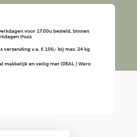
erkdagen voor 17.00u besteld, binnen
rkdagen
thuis
is verzending v.a.
€ 100,-
bij max.
24 kg
al makkelijk en veilig
met iDEAL | Wero