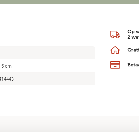
Op w
2 we
Grat
Beta
× 5 cm
414443